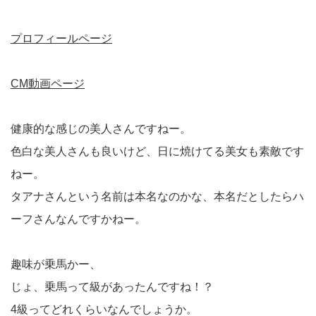
プロフィールページ
CM動画ページ
健康的な感じの美人さんですねー。
色白な美人さんも良いけど、日に焼けてる美女も素敵です
ねー。
タアナさんという名前は本名なのかな、本名だとしたらハ
ーフさんなんですかねー。
趣味が乗馬かー、
じょ、乗馬って級があったんですね！？
4級ってどれくらいなんでしょうか。