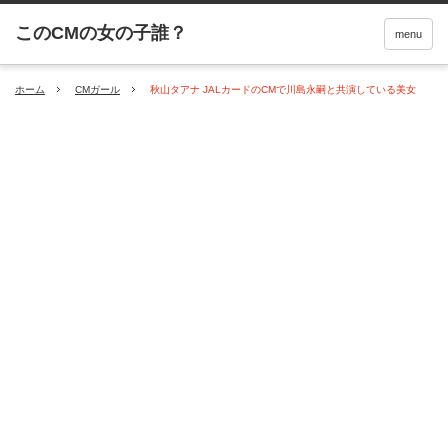
menu
ホーム
CMガール
秋山タアナ JALカードのCMで川島永嗣と共演している美女