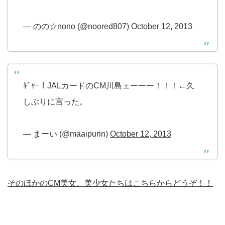
— のの☆nono (@noored807) October 12, 2013
ｷﾞｬｰ！JALカードのCM川島ェーーー！！！←久
しぶりに言った。
— まーい (@maaipurin)
October 12, 2013
そのほかのCM美女、美少女たちはこちらからどうぞ！！