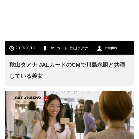
2013/10/18
JALカード
,
秋山タアナ
cmgirls
秋山タアナ JALカードのCMで川島永嗣と共演
している美女