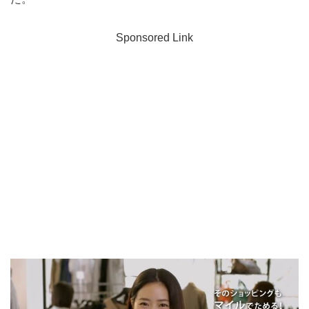
Sponsored Link