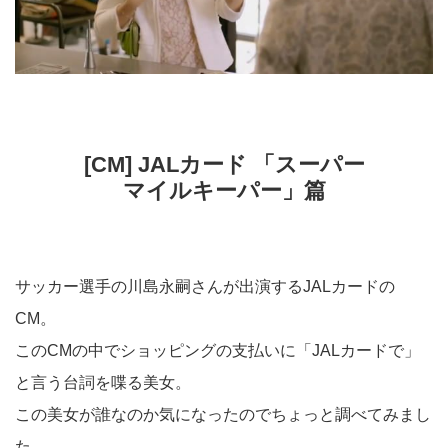
[CM] JALカード 「スーパー
マイルキーパー」篇
サッカー選手の川島永嗣さんが出演するJALカードの
CM。
このCMの中でショッピングの支払いに「JALカードで」
と言う台詞を喋る美女。
この美女が誰なのか気になったのでちょっと調べてみまし
た。