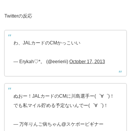
Twitterの反応
わ、JALカードのCMかっこいい
— Erykah♡*。 (@eerierii)
October 17, 2013
ぬおー！JALカードのCMに川島選手ー(゜∀゜)！
でも私マイル貯める予定ないんでー(゜∀゜)！
— 万年りんご病ちゃん@スケボービギナー