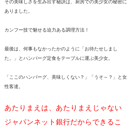
その美味しさを生み出す秘訣は、厨房での美少女の秘密に
ありました。
カンフー技で魅せる迫力ある調理方法！
最後は、何事もなかったかのように「お待たせしまし
た。」とハンバーグ定食をテーブルに運ぶ美少女。
「ここのハンバーグ、美味しくない？」「うそ～？」と女
性客達。
あたりまえは、あたりまえじゃない
ジャパンネット銀行だからできるこ