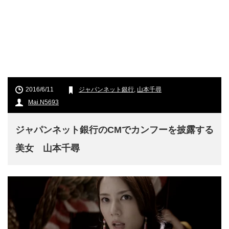
2016/6/11
ジャパンネット銀行
,
山本千尋
Mai.N5693
ジャパンネット銀行のCMでカンフーを披露する
美女 山本千尋