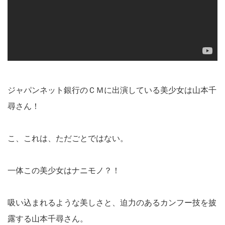
ジャパンネット銀行のＣＭに出演している美少女は山本千
尋さん！
こ、これは、ただごとではない。
一体この美少女はナニモノ？！
吸い込まれるような美しさと、迫力のあるカンフー技を披
露する山本千尋さん。