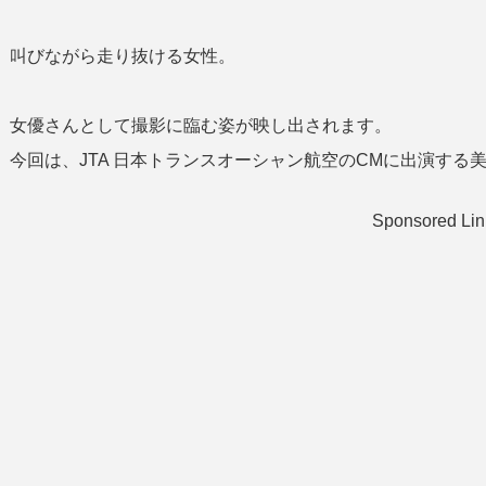
叫びながら走り抜ける女性。
女優さんとして撮影に臨む姿が映し出されます。
今回は、JTA 日本トランスオーシャン航空のCMに出演する
Sponsored Lin