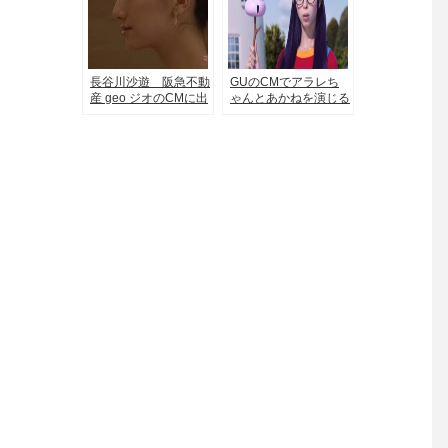
長谷川沙遊 阪急不動
GUのCMでアラレち
産 geo ジオのCMに出
ゃんとあかねを演じる
演する美女
美女 中条あやみ、内
田有紀