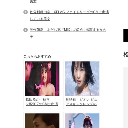
美女
佐分利眞由奈 XFLAG ファイトリーグのCMに出演
している美女
矢作萌夏 あだち充『MIX』のCMに出演する女の
子
こちらもおすすめ
松田るか 秋マ
杉咲花 ビオレ ピュ
ン!!2017のCMに出演
アスキンクレンズの
する美女
CMに出演する女の子