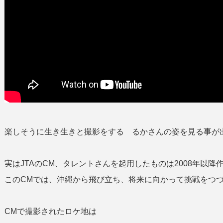
楽しそうに生き生きと撮影をする るかさんの姿を見る事が
実はJTAのCM、タレントさんを起用したものは2008年以
このCMでは、沖縄から飛び立ち、将来に向かって挑戦をつ
CMで撮影されたロケ地は