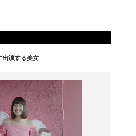
に出演する美女