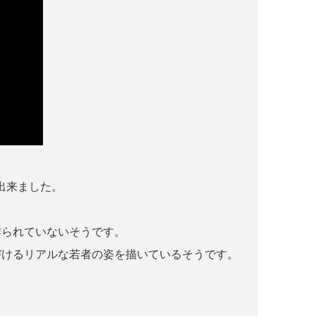
出来ました。
降作られていないそうです。
づけるリアルな若者の姿を描いているそうです。