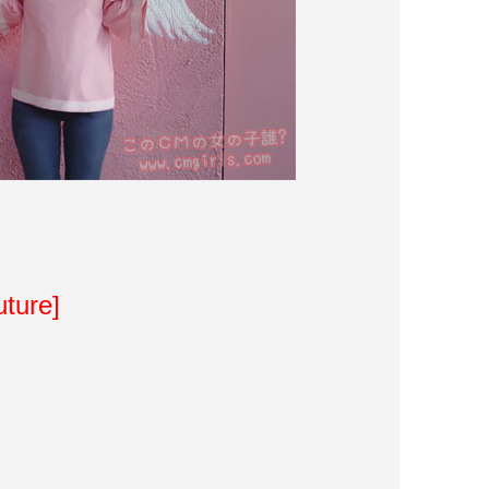
ture]