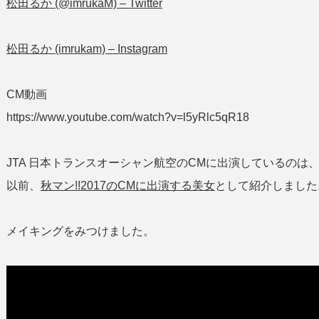
松田るか (@imrukaM) – Twitter
松田るか (imrukam) – Instagram
CM動画
https://www.youtube.com/watch?v=l5yRlc5qR18
JTA 日本トランスオーシャン航空のCMに出演しているのは
以前、
秋マン!!2017のCMに出演する美女
として紹介しました
メイキングをみつけました。