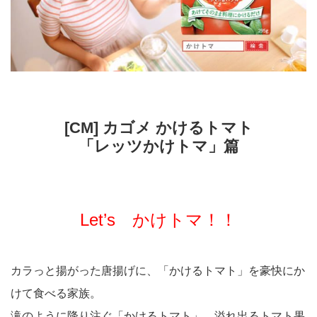
[CM] カゴメ かけるトマト
「レッツかけトマ」篇
Let’s かけトマ！！
カラっと揚がった唐揚げに、「かけるトマト」を豪快にか
けて食べる家族。
滝のように降り注ぐ「かけるトマト」。溢れ出るトマト果