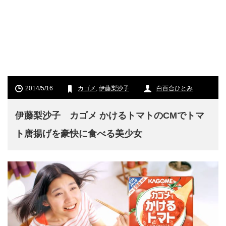
2014/5/16
カゴメ
,
伊藤梨沙子
白百合ひとみ
伊藤梨沙子 カゴメ かけるトマトのCMでトマ
ト唐揚げを豪快に食べる美少女