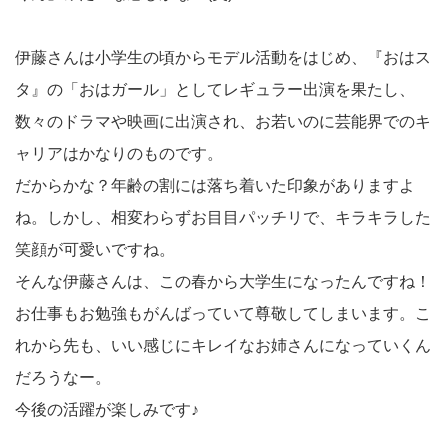
伊藤さんは小学生の頃からモデル活動をはじめ、『おはス
タ』の「おはガール」としてレギュラー出演を果たし、
数々のドラマや映画に出演され、お若いのに芸能界でのキ
ャリアはかなりのものです。
だからかな？年齢の割には落ち着いた印象がありますよ
ね。しかし、相変わらずお目目パッチリで、キラキラした
笑顔が可愛いですね。
そんな伊藤さんは、この春から大学生になったんですね！
お仕事もお勉強もがんばっていて尊敬してしまいます。こ
れから先も、いい感じにキレイなお姉さんになっていくん
だろうなー。
今後の活躍が楽しみです♪