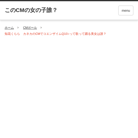
menu
ホーム
CMガール
知花くらら カネカのCMでコエンザイムQ10♪って歌って踊る美女は誰？