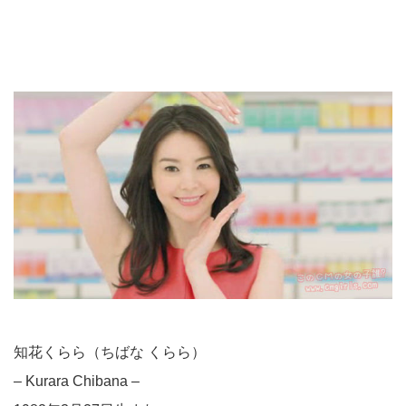
知花くらら（ちばな くらら）
– Kurara Chibana –