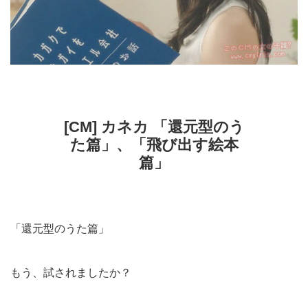
[CM] カネカ 「還元型のう
た篇」、「飛び出す絵本
篇」
「還元型のうた篇」
もう、試されましたか？