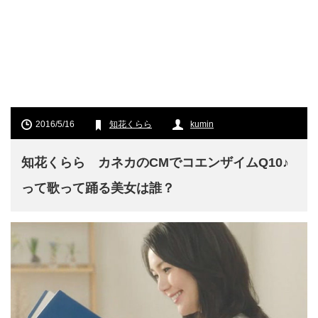
2016/5/16
知花くらら
kumin
知花くらら カネカのCMでコエンザイムQ10♪
って歌って踊る美女は誰？