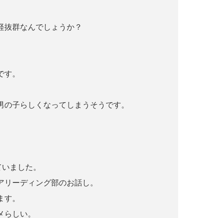
経抜群なんでしょうか？
です。
男の子らしくなってしまうそうです。
ていました。
アリーディング部のお話し。
ます。
メらしい。