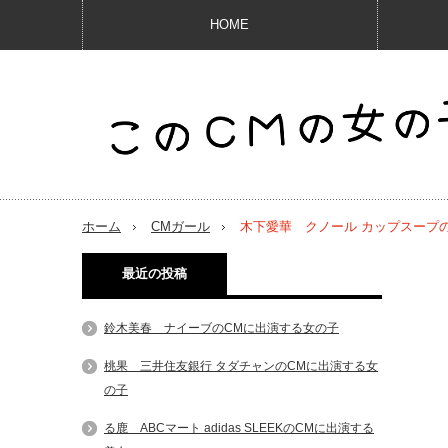
HOME
ホーム
CMガール
木下愛華 クノール カップスープ
最近の投稿
鈴木美春 ナイーブのCMに出演する女の子
桃果 三井住友銀行 タダチャンのCMに出演する女
の子
る鹿 ABCマート adidas SLEEKのCMに出演する