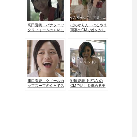
高田夏帆 パナソニッ
ほのかりん はるやま
クリフォームのＣＭに
商事のCMで首をかし
娘役で出演している美
げる仕草が可愛い美少
少女
女
川口春奈 クノールカ
戦国炎舞 -KIZNA-の
ップスープのＣＭでス
CMで助けを求める美
ープを美味しそうに飲
女たち 緒沢あかり、
む美女
ほのかりん