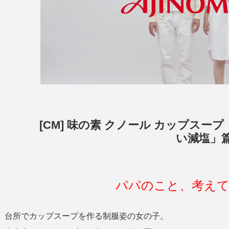
[CM] 味の素 クノール カップスー
い減塩」
パパのこと、考え
台所でカップスープを作る制服姿の女の子。