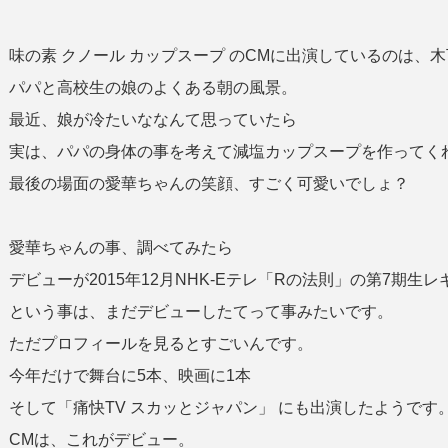
味の素 クノール カップスープ のCMに出演しているのは、
パパと高校生の娘のよくある朝の風景。
最近、娘が冷たいななんて思っていたら
実は、パパの身体の事を考えて減塩カップスープを作ってく
最後の場面の愛華ちゃんの笑顔、すごく可愛いでしょ？
愛華ちゃんの事、調べてみたら
デビューが2015年12月NHK-Eテレ「Rの法則」の第7期生
という事は、まだデビューしたてって事みたいです。
ただプロフィールを見るとすごいんです。
今年だけで舞台に5本、映画に1本
そして「痛快TV スカッとジャパン」 にも出演したようです
CMは、これがデビュー。