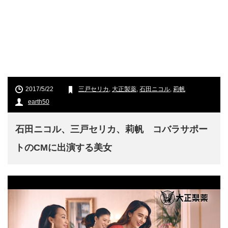
2017/5/22
三戸セリカ
,
大正製薬
,
石田ニコル
,
莉帆
earth50
石田ニコル、三戸セリカ、莉帆 コバラサポー
トのCMに出演する美女