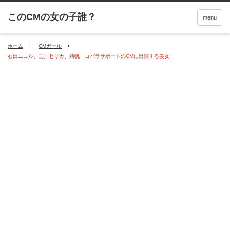
menu
ホーム
CMガール
石田ニコル、三戸セリカ、莉帆 コバラサポートのCMに出演する美女