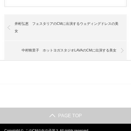
井桁弘恵 フェスタリアのCMに出演するウェディングドレスの美
女
中村映里子 ホットヨガスタジオLAVAのCMに出演する美女
PAGE TOP
Copyright ©
このCMの女の子誰？
All rights reserved.