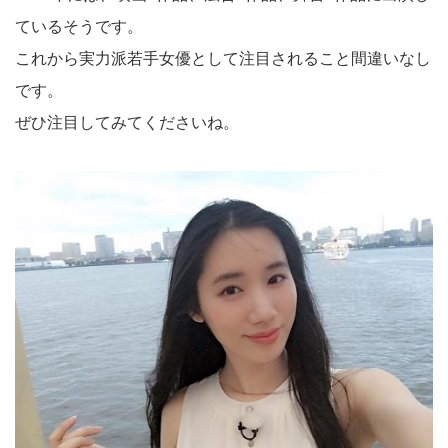
ているそうです。
これから実力派若手女優として注目されること間違いなし
です。
ぜひ注目してみてくださいね。