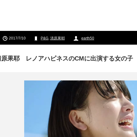
2017/7/10
P&G
,
清原果耶
earth50
清原果耶 レノアハピネスのCMに出演する女の子