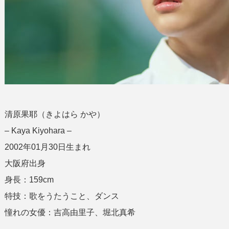
清原果耶（きよはら かや）
– Kaya Kiyohara –
2002年01月30日生まれ
大阪府出身
身長：159cm
特技：歌をうたうこと、ダンス
憧れの女優：吉高由里子、堀北真希