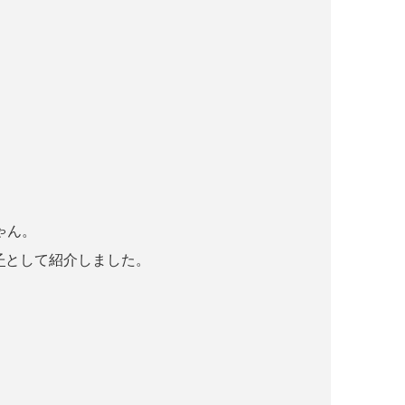
ゃん。
子
として紹介しました。