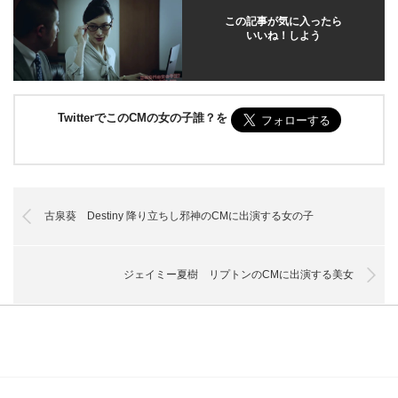
この記事が気に入ったら
いいね！しよう
TwitterでこのCMの女の子誰？を
古泉葵 Destiny 降り立ちし邪神のCMに出演する女の子
ジェイミー夏樹 リプトンのCMに出演する美女