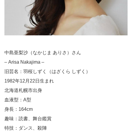
中島亜梨沙（なかじま ありさ）さん
– Arisa Nakajima –
旧芸名：羽桜しずく（はざくら しずく）
1982年12月22日生まれ
北海道札幌市出身
血液型：A型
身長：164cm
趣味：読書、舞台鑑賞
特技：ダンス、殺陣