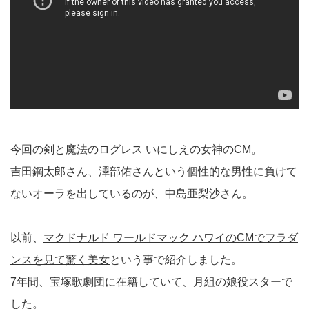
今回の剣と魔法のログレス いにしえの女神のCM。
吉田鋼太郎さん、澤部佑さんという個性的な男性に負けて
ないオーラを出しているのが、中島亜梨沙さん。
以前、
マクドナルド ワールドマック ハワイのCMでフラダ
ンスを見て驚く美女
という事で紹介しました。
7年間、宝塚歌劇団に在籍していて、月組の娘役スターで
した。