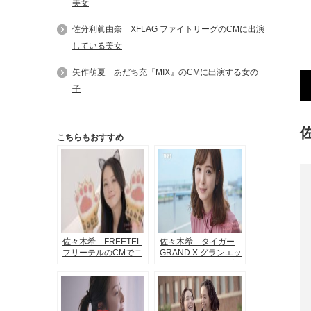
美女
佐分利眞由奈 XFLAG ファイトリーグのCMに出演
している美女
矢作萌夏 あだち充『MIX』のCMに出演する女の
子
こちらもおすすめ
佐々木希 FREETEL
佐々木希 タイガー
フリーテルのCMでニ
GRAND X グランエッ
クキューを連呼するネ
クスシリーズのCM美
コミミ美女は誰？
女