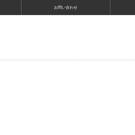
お問い合わせ