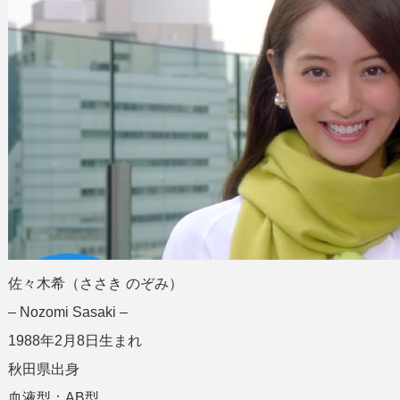
佐々木希（ささき のぞみ）
– Nozomi Sasaki –
1988年2月8日生まれ
秋田県出身
血液型：AB型