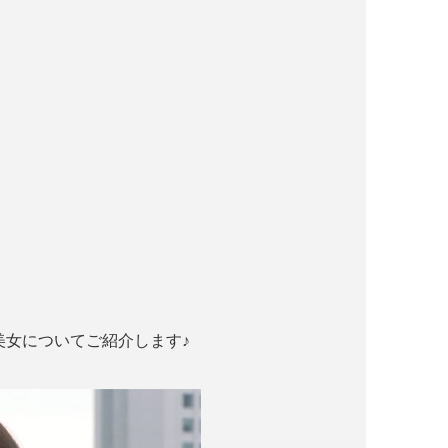
美女についてご紹介します♪