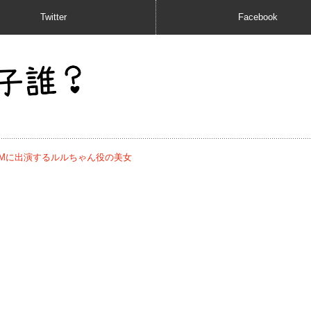
Twitter
Facebook
CMに出演するルルちゃん役の美女