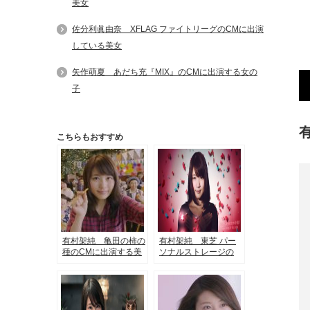
美女
佐分利眞由奈 XFLAG ファイトリーグのCMに出演
している美女
矢作萌夏 あだち充『MIX』のCMに出演する女の
子
こちらもおすすめ
有村架純 亀田の柿の
有村架純 東芝 パー
種のCMに出演する美
ソナルストレージの
女
CMに出演する美女