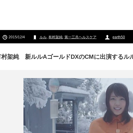
2015/12/4
ルル
,
有村架純
,
第一三共ヘルスケア
earth50
有村架純 新ルルAゴールドDXのCMに出演するル