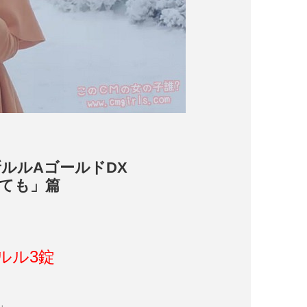
新ルルAゴールドDX
ても」篇
ルル3錠
」