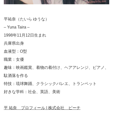
平祐奈（たいら ゆうな）
– Yuna Taira –
1998年11月12日生まれ
兵庫県出身
血液型：O型
職業：女優
趣味：映画鑑賞、着物の着付け、ヘアアレンジ、ピアノ、
駄酒落を作る
特技：琉球舞踊、クラシックバレエ、トランペット
好きな学科：社会、英語、美術
平 祐奈 プロフィール | 株式会社 ピーチ