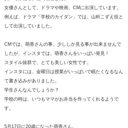
女優さんとして、ドラマや映画、CMに出演しています。
例えば、ドラマ「学校のカイダン」では、山科こずえ役と
して出演していました。
CMでは、萌香さんの事、少ししか見る事が出来ませんで
したが、インスタでは、萌香さんをいっぱい発見！
スタイル抜群で、とても美しい女性です。
インスタには、金曜日は授業がいっぱいで眠たくなるなん
て書き込みがありました。
学生さんなんでしょうか？
学校の時は、いつもママがお弁当を作ってくれるようで
す。
5月17日に20歳になった萌香さん。