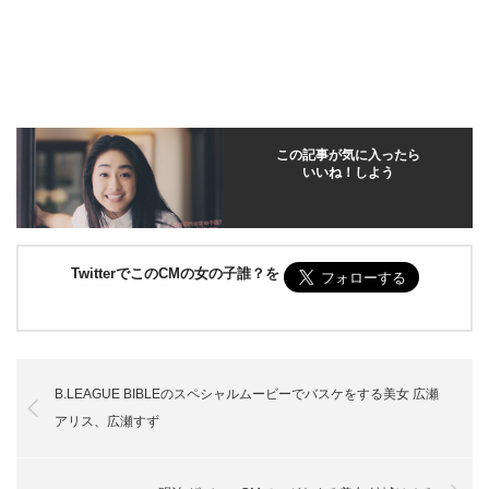
この記事が気に入ったら
いいね！しよう
TwitterでこのCMの女の子誰？を
B.LEAGUE BIBLEのスペシャルムービーでバスケをする美女 広瀬
アリス、広瀬すず