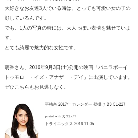
大好きなお友達3人でいる時は、とっても可愛い女の子の
顔しているんです。
でも、1人の写真の時には、大人っぽい表情を魅せていま
す。
とても綺麗で魅力的な女性です。
萌香さん、2016年9月3日(土)公開の映画「バニラボーイ
トゥモロー・イズ・アナザー・デイ」に出演しています。
ぜひこちらもお見逃しなく。
平祐奈 2017年 カレンダー 壁掛け B3 CL-227
posted with
カエレバ
トライエックス 2016-11-05