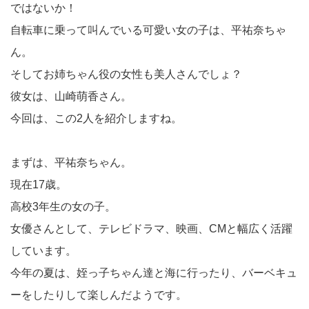
ではないか！
自転車に乗って叫んでいる可愛い女の子は、平祐奈ちゃ
ん。
そしてお姉ちゃん役の女性も美人さんでしょ？
彼女は、山崎萌香さん。
今回は、この2人を紹介しますね。
まずは、平祐奈ちゃん。
現在17歳。
高校3年生の女の子。
女優さんとして、テレビドラマ、映画、CMと幅広く活躍
しています。
今年の夏は、姪っ子ちゃん達と海に行ったり、バーベキュ
ーをしたりして楽しんだようです。