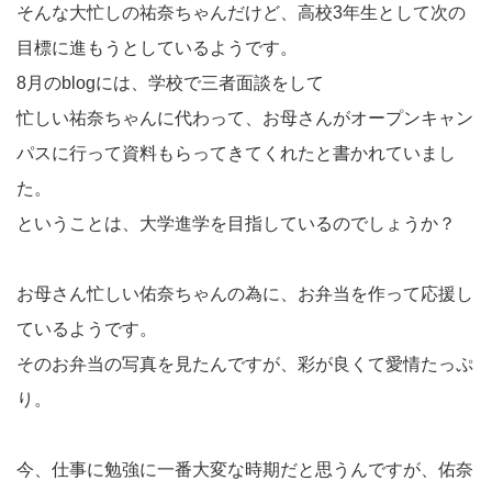
そんな大忙しの祐奈ちゃんだけど、高校3年生として次の
目標に進もうとしているようです。
8月のblogには、学校で三者面談をして
忙しい祐奈ちゃんに代わって、お母さんがオープンキャン
パスに行って資料もらってきてくれたと書かれていまし
た。
ということは、大学進学を目指しているのでしょうか？
お母さん忙しい佑奈ちゃんの為に、お弁当を作って応援し
ているようです。
そのお弁当の写真を見たんですが、彩が良くて愛情たっぷ
り。
今、仕事に勉強に一番大変な時期だと思うんですが、佑奈