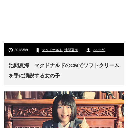
2018/5/9
マクドナルド
,
池間夏海
earth50
池間夏海 マクドナルドのCMでソフトクリーム
を手に演説する女の子