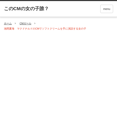
menu
ホーム
CMガール
池間夏海 マクドナルドのCMでソフトクリームを手に演説する女の子