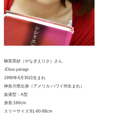
柳英里紗（やなぎえりさ）さん
-Elisa yanagi-
1990年4月30日生まれ
神奈川県出身（アメリカ ハワイ州生まれ）
血液型：A型
身長:160cm
スリーサイズ:81-60-88cm