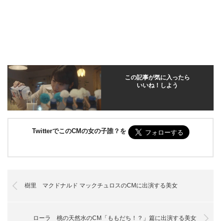
この記事が気に入ったら
いいね！しよう
TwitterでこのCMの女の子誰？を
樹里 マクドナルド マックチュロスのCMに出演する美女
ローラ 桃の天然水のCM「ももだち！？」篇に出演する美女