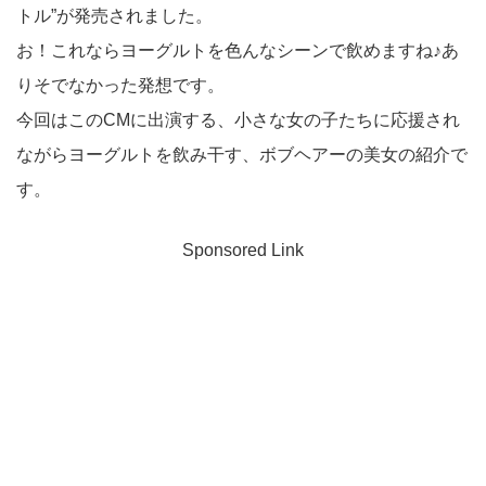
トル”が発売されました。
お！これならヨーグルトを色んなシーンで飲めますね♪あ
りそでなかった発想です。
今回はこのCMに出演する、小さな女の子たちに応援され
ながらヨーグルトを飲み干す、ボブヘアーの美女の紹介で
す。
Sponsored Link