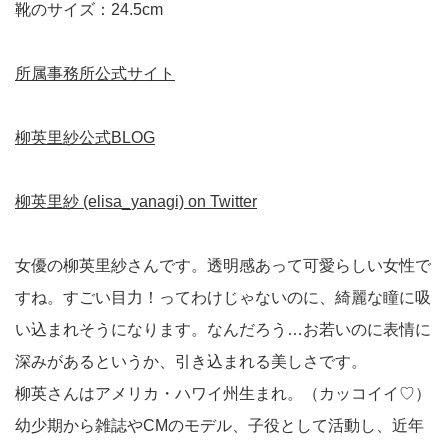
靴のサイズ：24.5cm
所属事務所公式サイト
柳英里紗公式BLOG
柳英里紗 (elisa_yanagi) on Twitter
女優の柳英里紗さんです。透明感あって可愛らしい女性で
すね。すごい目力！ってわけじゃないのに、綺麗な瞳に吸
い込まれそうになります。なんだろう…お若いのに表情に
深みがあるというか、引き込まれる美しさです。
柳英さんはアメリカ・ハワイ州生まれ。（カッコイイ♡）
幼少期から雑誌やCMのモデル、子役として活動し、近年