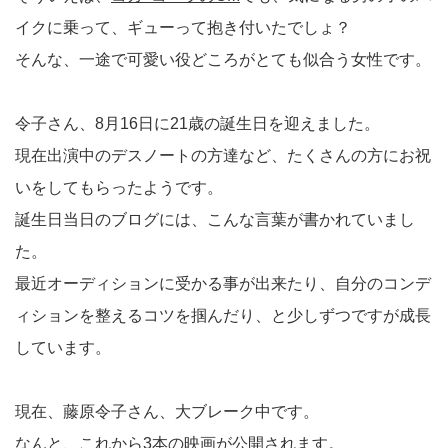
イクに乗って、ギューって抱き付いたでしょ？
そんな、一途で可愛い役どころがとても似合う女性です。
令子さん、8月16日に21歳の誕生日を迎えました。
現在出演中のデスノートの方達など、たくさんの方にお祝
いをしてもらったようです。
誕生日当日のブログには、こんな言葉が書かれていまし
た。
最近オーディションに受かる事が出来たり、自分のコンデ
ィションを整えるコツを掴んだり、と少しずつですが成長
しています。
現在、藤原令子さん、大ブレーク中です。
なんと、これから3本の映画が公開されます。