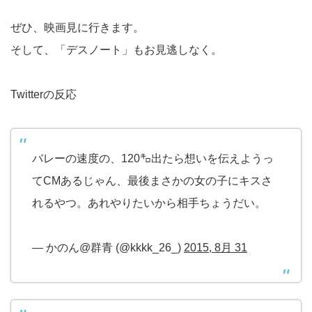
ぜひ、映画見に行きます。
そして、「デスノート」もお見逃しなく。
Twitterの反応
バレーの速度の、120㌔出たら想いを伝えようっ
てCMあるじゃん、最後まさかの女の子にキスさ
れるやつ。あれやりたいから相手ちょうだい。
— かのん@群青 (@kkkk_26_)
2015, 8月 31