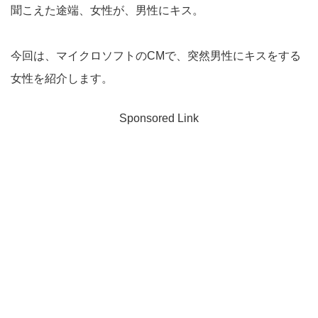
聞こえた途端、女性が、男性にキス。
今回は、マイクロソフトのCMで、突然男性にキスをする
女性を紹介します。
Sponsored Link