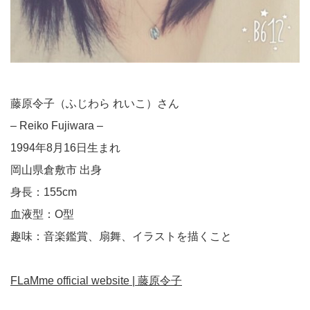
藤原令子（ふじわら れいこ）さん
– Reiko Fujiwara –
1994年8月16日生まれ
岡山県倉敷市 出身
身長：155cm
血液型：O型
趣味：音楽鑑賞、扇舞、イラストを描くこと
FLaMme official website | 藤原令子