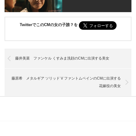
TwitterでこのCMの女の子誰？を
藤井美菜 ファンケル くすみま洗顔のCMに出演する美女
藤原希 メタルギア ソリッド V ファントムペインのCMに出演する
花嫁役の美女