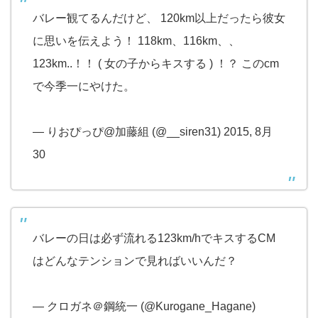
バレー観てるんだけど、 120km以上だったら彼女
に思いを伝えよう！ 118km、116km、、
123km..！！ ( 女の子からキスする ) ！？ このcm
で今季一にやけた。
— りおぴっぴ@加藤組 (@__siren31) 2015, 8月
30
バレーの日は必ず流れる123km/hでキスするCM
はどんなテンションで見ればいいんだ？
— クロガネ＠鋼統一 (@Kurogane_Hagane)