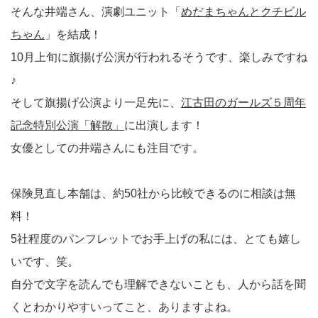
そんな井端さん、演劇ユニット「
めだまちゃんとクチビル
ちゃん
」を結成！
10月上旬に旗揚げ公演が行われるそうです、楽しみですね
♪
そして旗揚げ公演より一足先に、
江古田のガールズ５周年
記念特別公演「解散」
に出演します！
女優としての井端さんにも注目です。
保険見直し本舗は、約50社から比較できるのに相談は無
料！
5社程度のパンフレットでお手上げの私には、とても嬉し
いです、笑。
自分で文字を読んでも理解できないことも、人から話を聞
くとわかりやすいってこと、ありますよね。