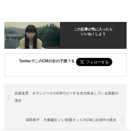
この記事が気に入ったら
いいね！しよう
TwitterでこのCMの女の子誰？を
石坂友里 オランジーナのCMでビーチを全力疾走している黒髪の
美女
深田恭子 大東建託 いい部屋ネットのCMに出演中の美女