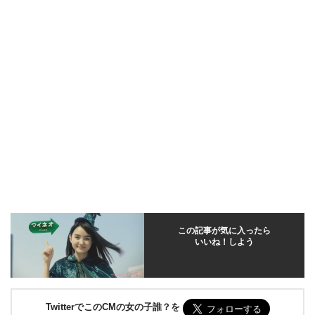
この記事が気に入ったら
いいね！しよう
TwitterでこのCMの女の子誰？を