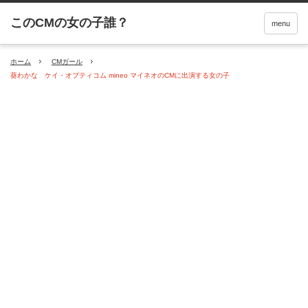
menu
ホーム
CMガール
葵わかな ケイ・オプティコム mineo マイネオのCMに出演する女の子