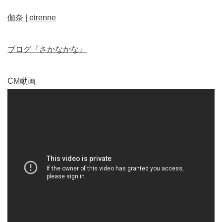
伽奈 | etrenne
ブログ『さかなかな』
CM動画