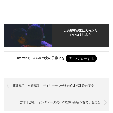
この記事が気に入ったら
いいね！しよう
TwitterでこのCMの女の子誰？を
藤井祥子、久保陽香 デイリーヤマザキのCMでOL役の美女
吉木千沙都 オンディーヌのCMで赤い振袖を着ている美女