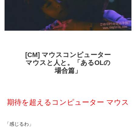
[CM] マウスコンピューター
マウスと人と。「あるOLの
場合篇」
期待を超えるコンピューター マウス
「感じるわ」