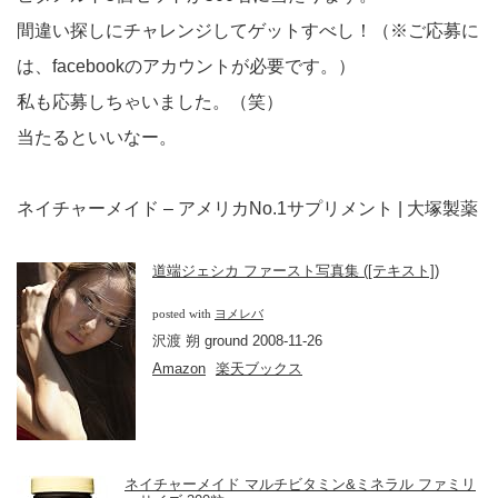
間違い探しにチャレンジしてゲットすべし！（※ご応募に
は、facebookのアカウントが必要です。）
私も応募しちゃいました。（笑）
当たるといいなー。
ネイチャーメイド – アメリカNo.1サプリメント | 大塚製薬
道端ジェシカ ファースト写真集 ([テキスト])
posted with
ヨメレバ
沢渡 朔 ground 2008-11-26
Amazon
楽天ブックス
ネイチャーメイド マルチビタミン&ミネラル ファミリ