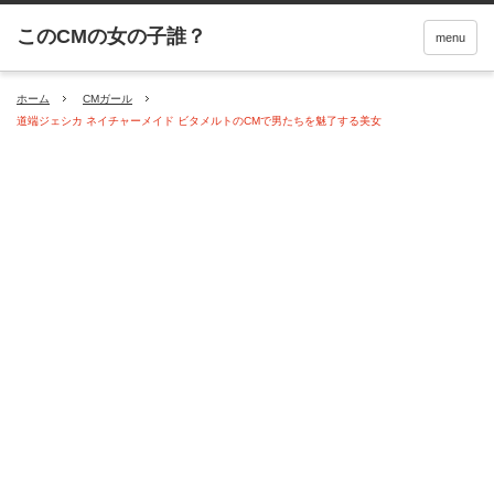
menu
ホーム
CMガール
道端ジェシカ ネイチャーメイド ビタメルトのCMで男たちを魅了する美女