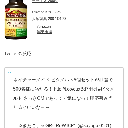
ーサイズ 200粒
posted with
カエレバ
大塚製薬 2007-04-23
Amazon
楽天市場
Twitterの反応
ネイチャーメイド ビタメルト5個セットが抽選で
500名様に当たる！
http://t.co/cuxBd7rHcl
#ビタメ
ルト
さっきCMであってて気になって即応募w 当
たるといいな～～
— ✡きたご。☞GRCReW✞❥*. (@sayagal0501)