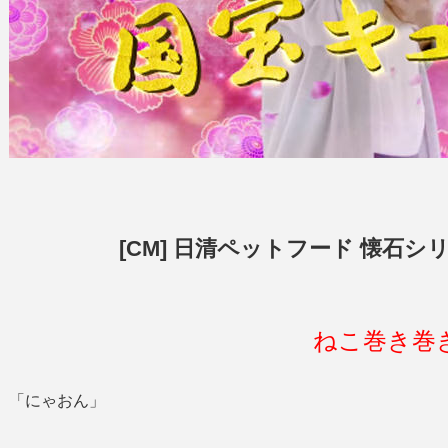
[CM] 日清ペットフード 懐石シ
ねこ巻き巻
「にゃおん」