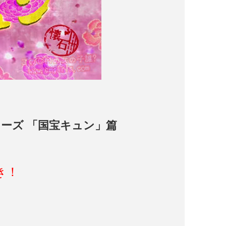
リーズ 「国宝キュン」篇
き！