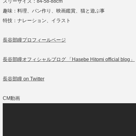
スリーサイズ：84-58-88cm
趣味：料理、パン作り、映画鑑賞、猫と遊ぶ事
特技：ナレーション、イラスト
長谷部瞳プロフィールページ
長谷部瞳オフィシャルブログ 「Hasebe Hitomi official blog」
長谷部瞳 on Twitter
CM動画