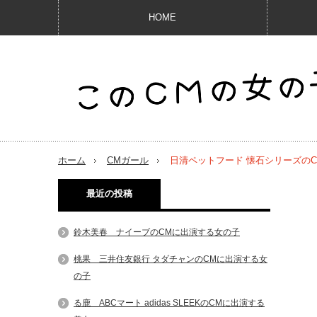
HOME
ホーム
CMガール
日清ペットフード 懐石シリーズの
最近の投稿
鈴木美春 ナイーブのCMに出演する女の子
桃果 三井住友銀行 タダチャンのCMに出演する女
の子
る鹿 ABCマート adidas SLEEKのCMに出演する