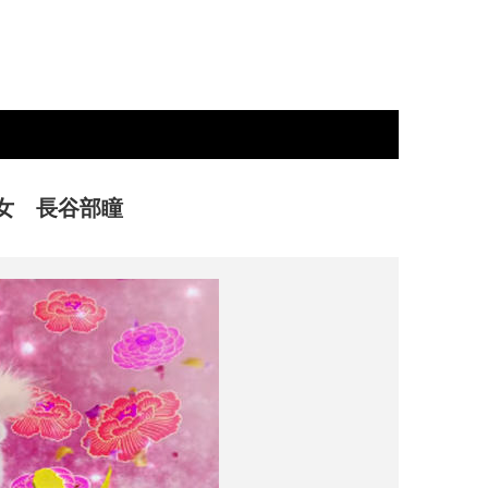
女 長谷部瞳