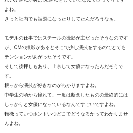
よね。
きっと社内でも話題になったりしてたんだろうなぁ。
モデルの仕事ではスチールの撮影が主だったそうなのです
が、CMの撮影があるとそこで少し演技をするのでとても
テンションがあがったそうです。
そして後押しもあり、上京して女優になったんだそうで
す。
根っから演技が好きなのがわかりますよね。
中学生の頃から憧れて、一度は断念したものの最終的には
しっかりと女優になっているなんてすごいですよね。
転機っていつホントいつどこでどうなるかってわかりませ
んよね。