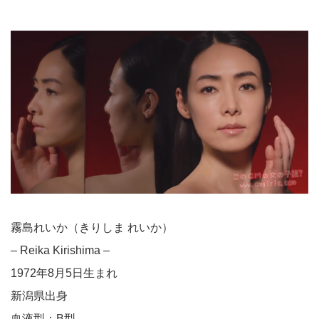
霧島れいか（きりしま れいか）
– Reika Kirishima –
1972年8月5日生まれ
新潟県出身
血液型：B型