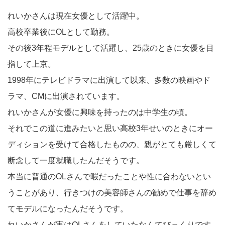
れいかさんは現在女優として活躍中。
高校卒業後にOLとして勤務。
その後3年程モデルとして活躍し、25歳のときに女優を目
指して上京。
1998年にテレビドラマに出演して以来、多数の映画やド
ラマ、CMに出演されています。
れいかさんが女優に興味を持ったのは中学生の頃。
それでこの道に進みたいと思い高校3年せいのときにオー
ディションを受けて合格したものの、親がとても厳しくて
断念して一度就職したんだそうです。
本当に普通のOLさんで暇だったことや性に合わないとい
うことがあり、行きつけの美容師さんの勧めで仕事を辞め
てモデルになったんだそうです。
れいかさんが実はOLさんをしていたなんてびっくりです