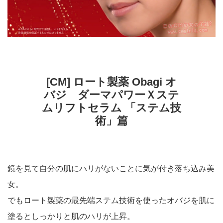
[CM] ロート製薬 Obagi オ
バジ ダーマパワーＸステ
ムリフトセラム 「ステム技
術」篇
鏡を見て自分の肌にハリがないことに気が付き落ち込み美
女。
でもロート製薬の最先端ステム技術を使ったオバジを肌に
塗るとしっかりと肌のハリが上昇。