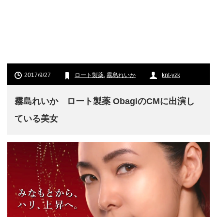
2017/9/27
ロート製薬
,
霧島れいか
knt-yzk
霧島れいか ロート製薬 ObagiのCMに出演し
ている美女