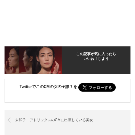
この記事が気に入ったら
いいね！しよう
TwitterでこのCMの女の子誰？を
未和子 アトリックスのCMに出演している美女