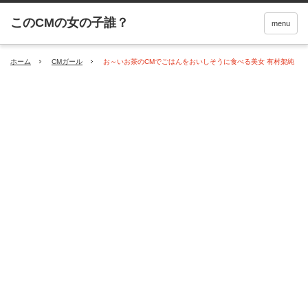
menu
ホーム
CMガール
お～いお茶のCMでごはんをおいしそうに食べる美女 有村架純