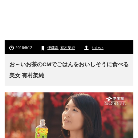
2016/9/12
伊藤園
,
有村架純
knt-yzk
お～いお茶のCMでごはんをおいしそうに食べる
美女 有村架純