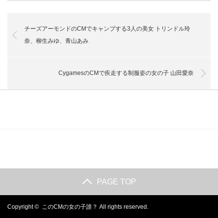
チーズアーモンドのCMでキャンプする3人の美女 トリンドル玲
奈、柳生みゆ、青山あみ
CygamesのCMで疾走する制服姿の女の子 山田愛奈
PAGE TOP
Copyright ©
このCMの女の子誰？
All rights reserved.