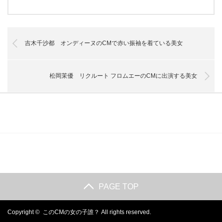
吉木千沙都 オンディーヌのCMで赤い振袖を着ている美女
松岡茉優 リクルート フロムエーのCMに出演する美女
PAGE TOP
Copyright ©
このCMの女の子誰？
All rights reserved.