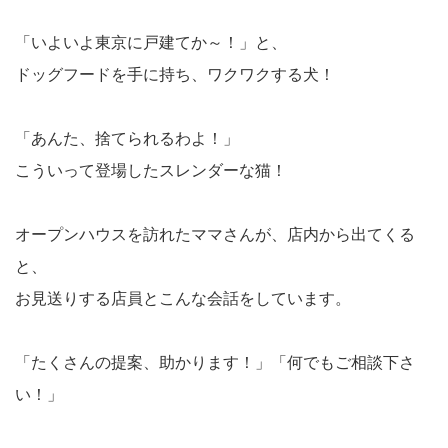
「いよいよ東京に戸建てか～！」と、
ドッグフードを手に持ち、ワクワクする犬！
「あんた、捨てられるわよ！」
こういって登場したスレンダーな猫！
オープンハウスを訪れたママさんが、店内から出てくる
と、
お見送りする店員とこんな会話をしています。
「たくさんの提案、助かります！」「何でもご相談下さ
い！」