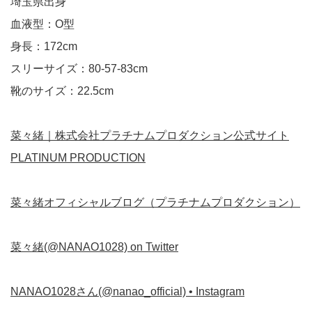
埼玉県出身
血液型：O型
身長：172cm
スリーサイズ：80-57-83cm
靴のサイズ：22.5cm
菜々緒｜株式会社プラチナムプロダクション公式サイト
PLATINUM PRODUCTION
菜々緒オフィシャルブログ（プラチナムプロダクション）
菜々緒(@NANAO1028) on Twitter
NANAO1028さん(@nanao_official) • Instagram