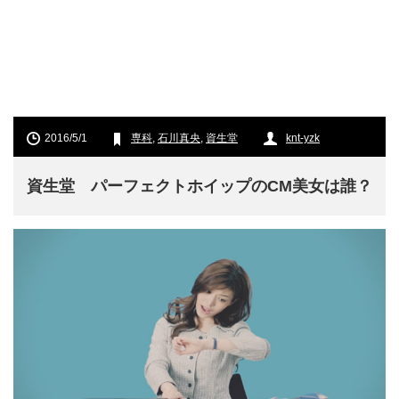
2016/5/1
専科
,
石川真央
,
資生堂
knt-yzk
資生堂 パーフェクトホイップのCM美女は誰？