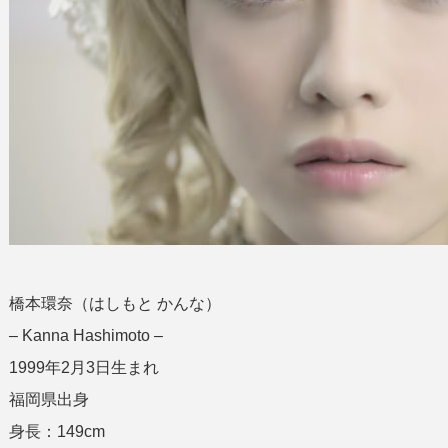
橋本環奈（はしもと かんな）
– Kanna Hashimoto –
1999年2月3日生まれ
福岡県出身
身長：149cm