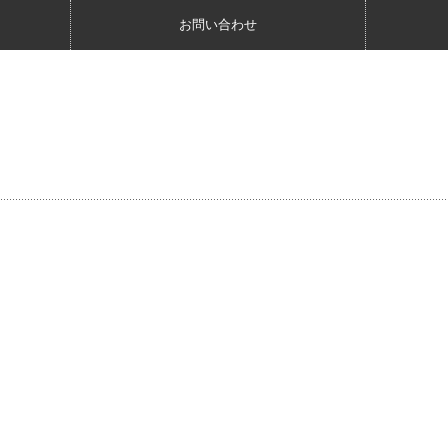
お問い合わせ