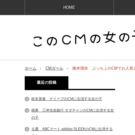
HOME
ホーム
CMガール
橋本環奈 ぷっちょのCMでお人形
最近の投稿
鈴木美春 ナイーブのCMに出演する女の子
桃果 三井住友銀行 タダチャンのCMに出演する女
の子
る鹿 ABCマート adidas SLEEKのCMに出演する