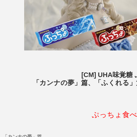
[CM] UHA味覚
「カンナの夢」篇、「ふくれる」
ぷっちょ食
「カンナの夢」篇