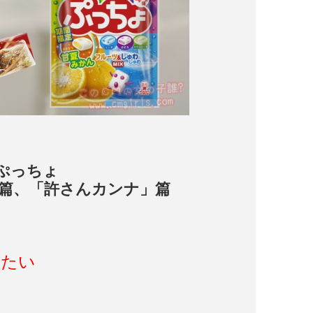
糖 ぷっちょ
篇、「許さんカンナ」篇
べたい