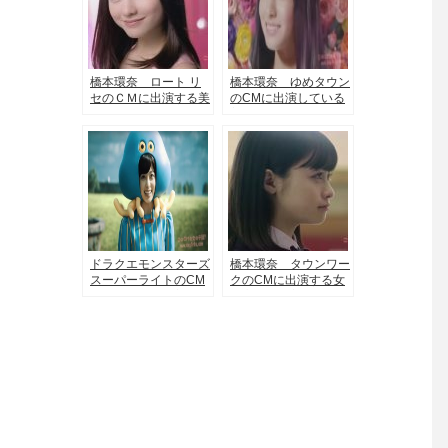
橋本環奈 ロート リ
橋本環奈 ゆめタウン
セのＣＭに出演する美
のCMに出演している
少女
美少女は誰?
ドラクエモンスターズ
橋本環奈 タウンワー
スーパーライトのCM
クのCMに出演する女
でホイミン役の美少
子高生役の美少女
女 橋本環奈