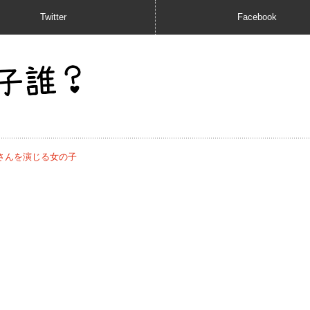
Twitter
Facebook
さんを演じる女の子