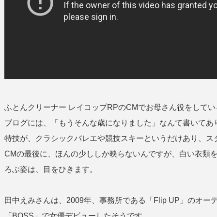
ふとんクリーナー レイコップRPのCMでお母さん役をして
ブログには、「もうそんな歳になりました」なんて書いてあ
特技が、クラシックバレエや競技スキーというだけあり、ス
CMの最後に、ほんの少ししか映らないんですが、白い衣類
ろぶ姿は、目をひきます。
田中えみさんは、2009年、事務所である「Flip UP」の
「BOSS」で女優デビューしたそうです。