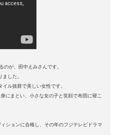
いるのが、田中えみさんです。
りました。
タイル抜群で美しい女性です。
を身にまとい、小さな女の子と笑顔で布団に寝こ
オーディションに合格し、その年のフジテレビドラマ