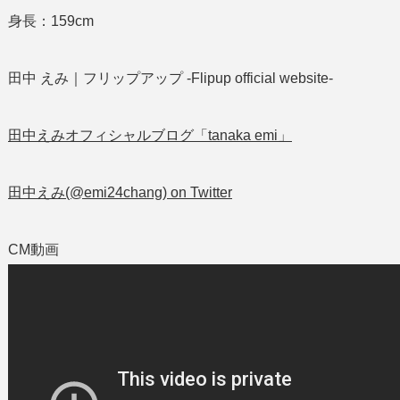
身長：159cm
田中 えみ｜フリップアップ -Flipup official website-
田中えみオフィシャルブログ「tanaka emi」
田中えみ(@emi24chang) on Twitter
CM動画