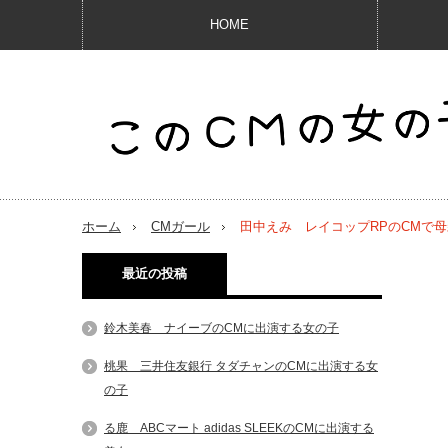
HOME
ホーム
CMガール
田中えみ レイコップRPのCMで
最近の投稿
鈴木美春 ナイーブのCMに出演する女の子
桃果 三井住友銀行 タダチャンのCMに出演する女
の子
る鹿 ABCマート adidas SLEEKのCMに出演する