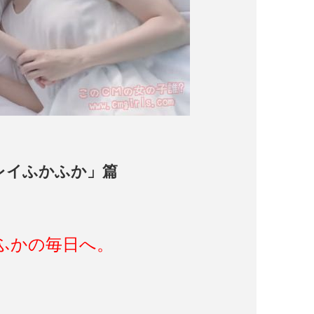
キレイふかふか」篇
ふかの毎日へ。