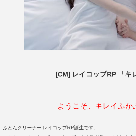
[CM] レイコップRP 「
ようこそ、キレイふか
ふとんクリーナー レイコップRP誕生です。