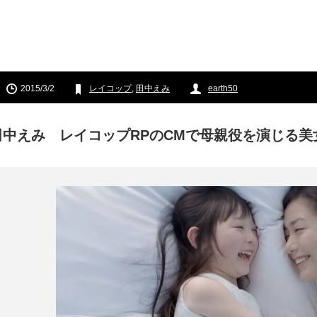
2015/3/2
レイコップ
,
田中えみ
earth50
田中えみ レイコップRPのCMで母親役を演じる美