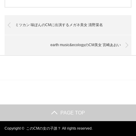
ミツカン 味ぽんのCMに出演するメガネ美女 清野菜名
earth music&ecologyのCM美女 宮崎あおい
PAGE TOP
Copyright ©
このCMの女の子誰？
All rights reserved.