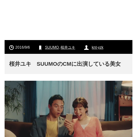
2016/9/6
SUUMO
,
桜井ユキ
knt-yzk
桜井ユキ SUUMOのCMに出演している美女