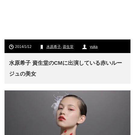
2014/1/12
水原希子
,
資生堂
yuka
水原希子 資生堂のCMに出演している赤いルー
ジュの美女