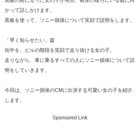
黒板の前に立った女の子が突然、教室の後ろにいる親に向
かって話しかけます。
黒板を使って、ソニー損保について笑顔で説明をします。
「早く知らせたい」篇
街中を、ビルの階段を笑顔で走り抜ける女の子。
走りながら、車に乗るすべての人にソニー損保について説
明をしていきます。
今回は、ソニー損保のCMに出演する可愛い女の子を紹介
します。
Sponsored Link