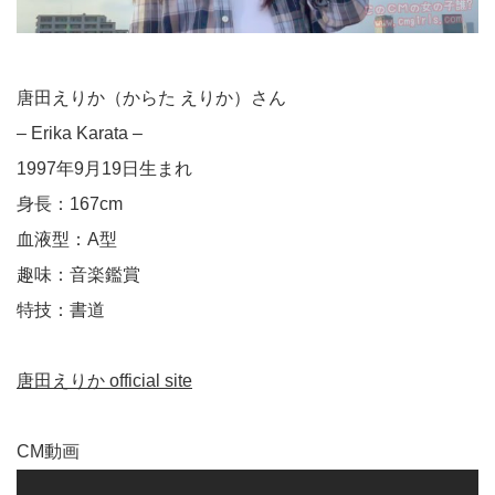
唐田えりか（からた えりか）さん
– Erika Karata –
1997年9月19日生まれ
身長：167cm
血液型：A型
趣味：音楽鑑賞
特技：書道
唐田えりか official site
CM動画