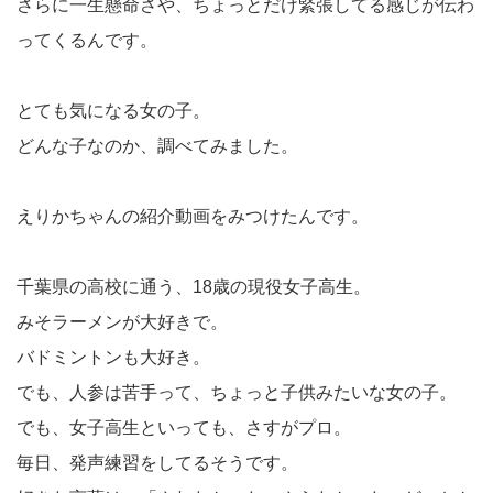
さらに一生懸命さや、ちょっとだけ緊張してる感じが伝わ
ってくるんです。
とても気になる女の子。
どんな子なのか、調べてみました。
えりかちゃんの紹介動画をみつけたんです。
千葉県の高校に通う、18歳の現役女子高生。
みそラーメンが大好きで。
バドミントンも大好き。
でも、人参は苦手って、ちょっと子供みたいな女の子。
でも、女子高生といっても、さすがプロ。
毎日、発声練習をしてるそうです。