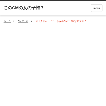
menu
ホーム
CMガール
唐田えりか ソニー損保のCMに出演する女の子