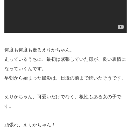
何度も何度も走るえりかちゃん。
走っているうちに、最初は緊張していた顔が、良い表情に
なっていくんです。
早朝から始まった撮影は、日没の前まで続いたそうです。
えりかちゃん、可愛いだけでなく、根性もある女の子で
す。
頑張れ、えりかちゃん！