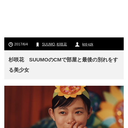
2017/6/4
SUUMO
,
杉咲花
knt-yzk
杉咲花 SUUMOのCMで部屋と最後の別れをす
る美少女