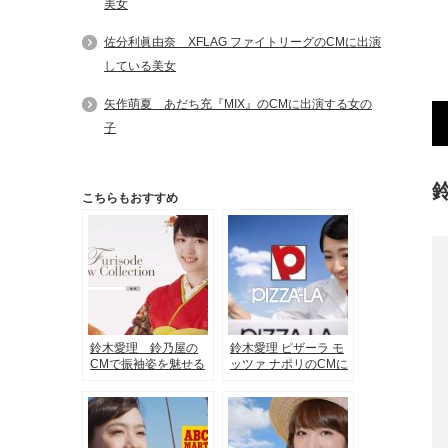
美女
佐分利眞由奈 XFLAG ファイトリーグのCMに出演
している美女
矢作萌夏 あだち充『MIX』のCMに出演する女の
子
こちらもおすすめ
鈴木愛理 鈴乃屋の
鈴木愛理 ピザーラ モ
CMで振袖姿を魅せる
ッツァ ナポリのCMに
可愛い女の子
出演する女の子