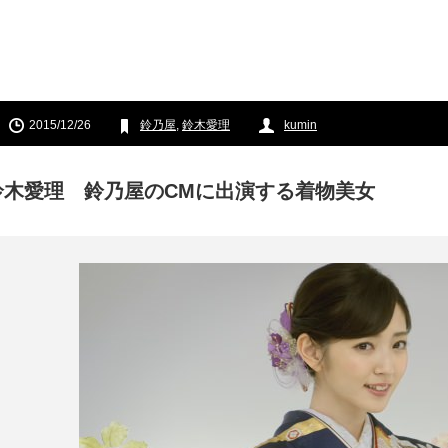
2015/12/26
鈴乃屋
,
鈴木愛理
kumin
鈴木愛理 鈴乃屋のCMに出演する着物美女