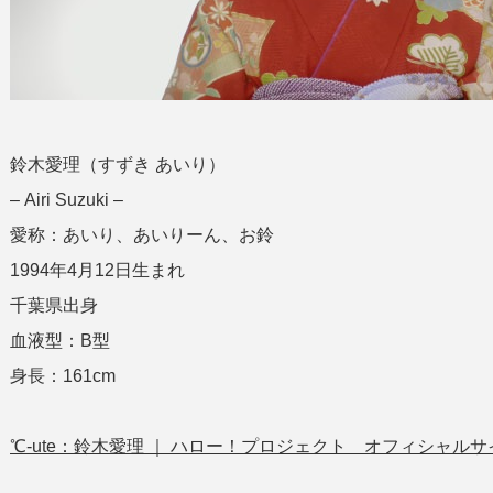
鈴木愛理（すずき あいり）
– Airi Suzuki –
愛称：あいり、あいりーん、お鈴
1994年4月12日生まれ
千葉県出身
血液型：B型
身長：161cm
℃-ute：鈴木愛理 ｜ ハロー！プロジェクト オフィシャルサ