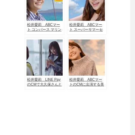
松井愛莉 ABCマー
松井愛莉 ABCマー
ト コンバース マリン
ト スーパーサマーセ
スタイルのCMで美脚
ールのCMに出演する
を披露する女の子
女の子
松井愛莉 LINE Pay
松井愛莉 ABCマー
のCMで大久保さんと
トのCMに出演する美
共演する美女
女