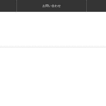
お問い合わせ