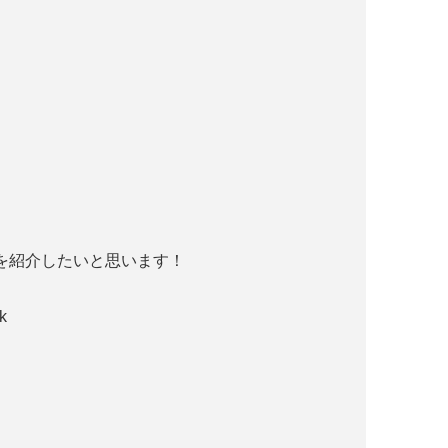
を紹介したいと思います！
k