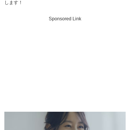
します！
Sponsored Link