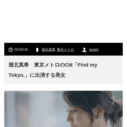
2016/1/8
堀北真希
,
東京メトロ
kumin
堀北真希 東京メトロのCM「Find my
Tokyo.」に出演する美女