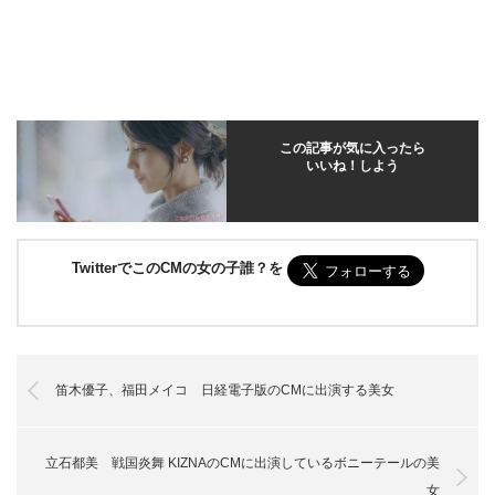
この記事が気に入ったら
いいね！しよう
TwitterでこのCMの女の子誰？を
笛木優子、福田メイコ 日経電子版のCMに出演する美女
立石都美 戦国炎舞 KIZNAのCMに出演しているボニーテールの美
女