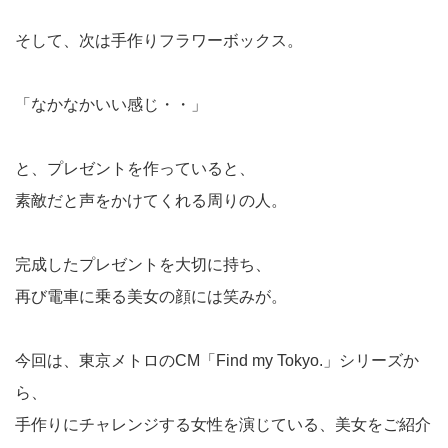
そして、次は手作りフラワーボックス。
「なかなかいい感じ・・」
と、プレゼントを作っていると、
素敵だと声をかけてくれる周りの人。
完成したプレゼントを大切に持ち、
再び電車に乗る美女の顔には笑みが。
今回は、東京メトロのCM「Find my Tokyo.」シリーズか
ら、
手作りにチャレンジする女性を演じている、美女をご紹介