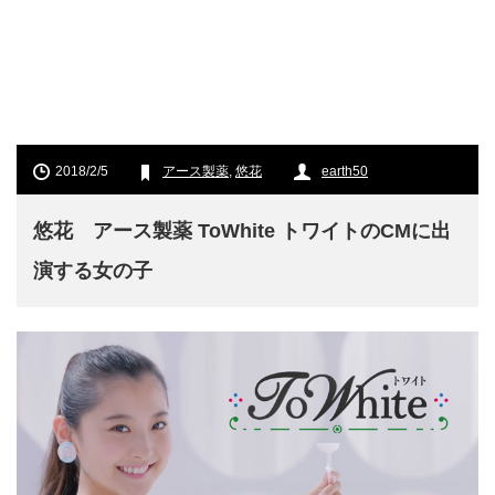
2018/2/5
アース製薬
,
悠花
earth50
悠花 アース製薬 ToWhite トワイトのCMに出
演する女の子