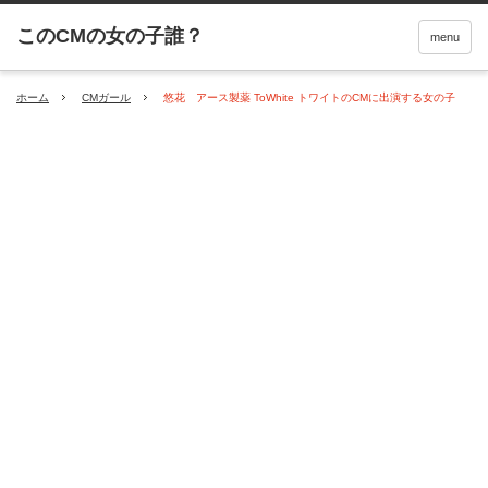
menu
ホーム
CMガール
悠花 アース製薬 ToWhite トワイトのCMに出演する女の子