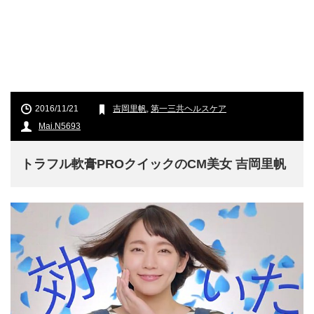
2016/11/21
吉岡里帆
,
第一三共ヘルスケア
Mai.N5693
トラフル軟膏PROクイックのCM美女 吉岡里帆