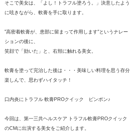
そこで美女は、「よし！トラフル塗ろう。」決意したよう
に呟きながら、軟膏を手に取ります。
”高密着軟膏が、患部に留まって作用します”というナレー
ションの後に、
笑顔で「効いた」と、右頬に触れる美女。
軟膏を塗って完治した後は・・・美味しい料理を思う存分
楽しんで、思わずハイタッチ！
口内炎にトラフル 軟膏PROクイック ピンポン♪
今回は、第一三共ヘルスケア トラフル軟膏PROクイック
のCMに出演する美女をご紹介します。