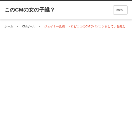
menu
ホーム
CMガール
ジェイミー夏樹 トロピココのCMでパソコンをしている美女