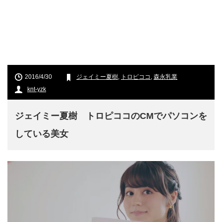
2016/4/30
ジェイミー夏樹
,
トロピココ
,
森永乳業
knt-yzk
ジェイミー夏樹 トロピココのCMでパソコンを
している美女