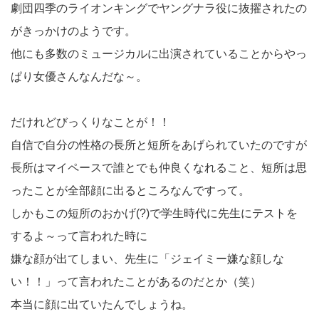
劇団四季のライオンキングでヤングナラ役に抜擢されたの
がきっかけのようです。
他にも多数のミュージカルに出演されていることからやっ
ぱり女優さんなんだな～。
だけれどびっくりなことが！！
自信で自分の性格の長所と短所をあげられていたのですが
長所はマイペースで誰とでも仲良くなれること、短所は思
ったことが全部顔に出るところなんですって。
しかもこの短所のおかげ(?)で学生時代に先生にテストを
するよ～って言われた時に
嫌な顔が出てしまい、先生に「ジェイミー嫌な顔しな
い！！」って言われたことがあるのだとか（笑）
本当に顔に出ていたんでしょうね。