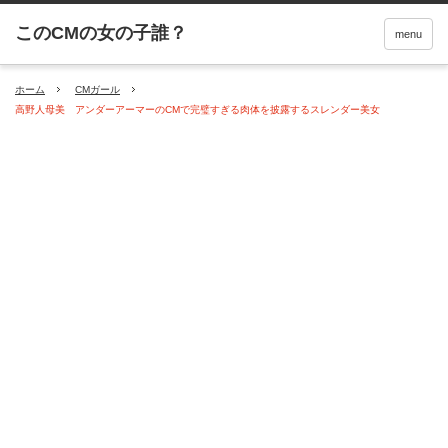
menu
ホーム
CMガール
高野人母美 アンダーアーマーのCMで完璧すぎる肉体を披露するスレンダー美女