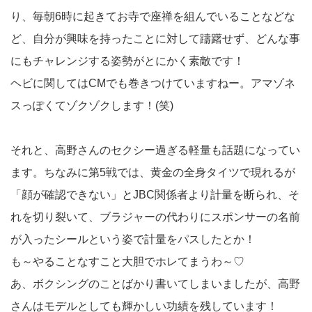
り、毎朝6時に起きてお寺で座禅を組んでいることなどな
ど、自分が興味を持ったことに対して躊躇せず、どんな事
にもチャレンジする姿勢がとにかく素敵です！
ヘビに関してはCMでも巻きつけていますねー。アマゾネ
スっぽくてゾクゾクします！(笑)
それと、高野さんのセクシー過ぎる軽量も話題になってい
ます。ちなみに第5戦では、黄金の全身タイツで現れるが
「顔が確認できない」とJBC関係者より計量を断られ、そ
れを切り裂いて、ブラジャーの代わりにスポンサーの名前
が入ったシールという姿で計量をパスしたとか！
も～やることなすこと大胆でホレてまうわ～♡
あ、ボクシングのことばかり書いてしまいましたが、高野
さんはモデルとしても輝かしい功績を残しています！