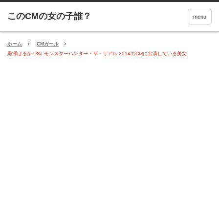
menu
ホーム
CMガール
黒澤はるか USJ モンスターハンター・ザ・リアル 2014のCMに出演している美女