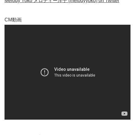
Melody Yoko メロディー洋子 (melodyyoko) on Twitter
CM動画