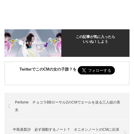
この記事が気に入ったら
いいね！しよう
TwitterでこのCMの女の子誰？を
Perfume チョコラBBローヤル2のCMでエールを送る三人組の美
女
中島亜梨沙 必ず感動するノート？ オニオンノートのCMに出演