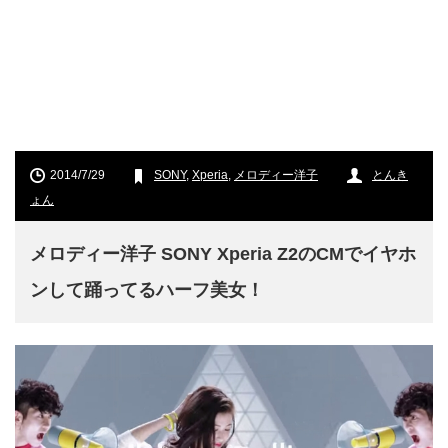
2014/7/29
SONY
,
Xperia
,
メロディー洋子
とんき
ょん
メロディー洋子 SONY Xperia Z2のCMでイヤホ
ンして踊ってるハーフ美女！