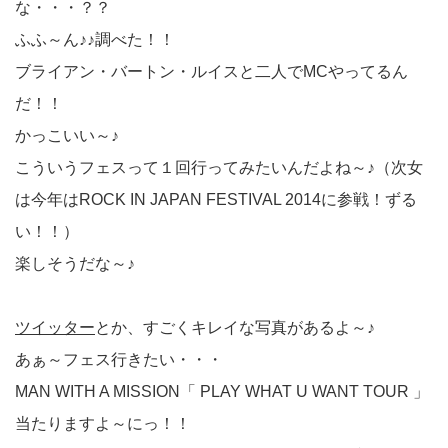
な・・・？？
ふふ～ん♪♪調べた！！
ブライアン・バートン・ルイスと二人でMCやってるん
だ！！
かっこいい～♪
こういうフェスって１回行ってみたいんだよね～♪（次女
は今年はROCK IN JAPAN FESTIVAL 2014に参戦！ずる
い！！）
楽しそうだな～♪
ツイッター
とか、すごくキレイな写真があるよ～♪
あぁ～フェス行きたい・・・
MAN WITH A MISSION「 PLAY WHAT U WANT TOUR 」
当たりますよ～にっ！！