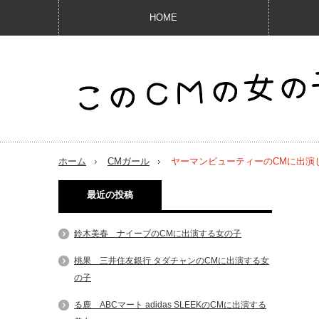
HOME
ホーム
CMガール
ヤーマンビューティーのCMに出演
最近の投稿
鈴木美春 ナイーブのCMに出演する女の子
桃果 三井住友銀行 タダチャンのCMに出演する女
の子
る鹿 ABCマート adidas SLEEKのCMに出演する