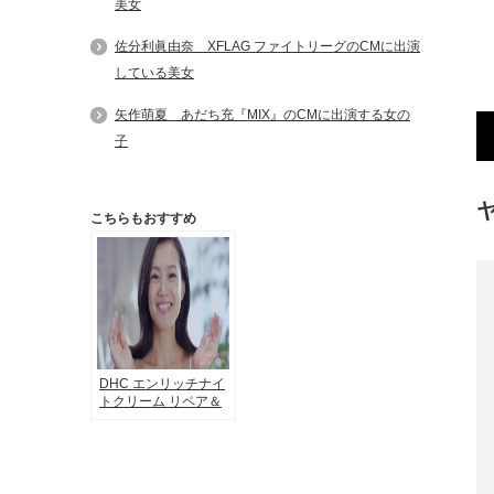
美女
佐分利眞由奈 XFLAG ファイトリーグのCMに出演
している美女
矢作萌夏 あだち充『MIX』のCMに出演する女の
子
こちらもおすすめ
DHC エンリッチナイ
トクリーム リペア＆
リフトのCMに出演す
る美しい母 堂珍敦子