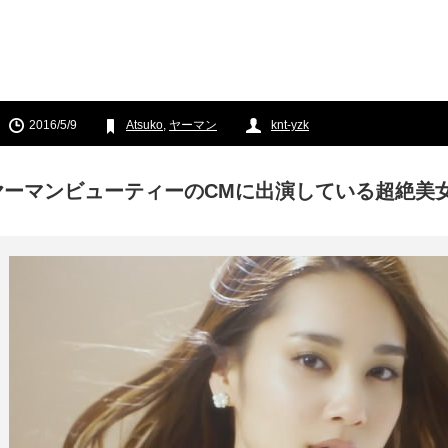
2016/5/9
Atsuko
,
ヤーマン
knt-yzk
ヤーマンビューティーのCMに出演している超絶美