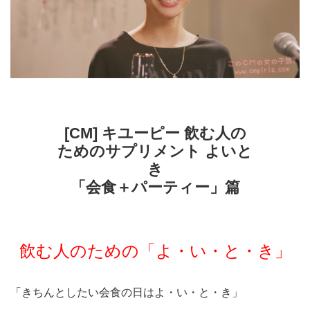
[CM] キユーピー 飲む人の
ためのサプリメント よいと
き
「会食＋パーティー」篇
飲む人のための「よ・い・と・き」
「きちんとしたい会食の日はよ・い・と・き」