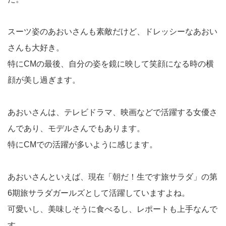
スーツ姿のあおいさんも素敵だけど、ドレッシーなあおい
さんも大好き。
特にCMの最後、自分の姿を鏡に映して笑顔になる時の横
顔が美し過ぎます。
あおいさんは、テレビドラマ、映画などで活躍する女優さ
んであり、モデルさんでもあります。
特にCMでの活躍が多いように感じます。
あおいさんといえば、現在「朝だ！生です旅サラダ」の第
6期旅サラダガールズとして活躍していますよね。
可愛いし、美味しそうに食べるし、レポートも上手なんで
す。