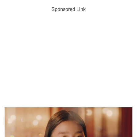
Sponsored Link