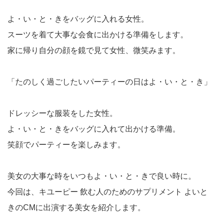
よ・い・と・きをバッグに入れる女性。
スーツを着て大事な会食に出かける準備をします。
家に帰り自分の顔を鏡で見て女性、微笑みます。
「たのしく過ごしたいパーティーの日はよ・い・と・き」
ドレッシーな服装をした女性。
よ・い・と・きをバッグに入れて出かける準備。
笑顔でパーティーを楽しみます。
美女の大事な時をいつもよ・い・と・きで良い時に。
今回は、キユーピー 飲む人のためのサプリメント よいと
きのCMに出演する美女を紹介します。