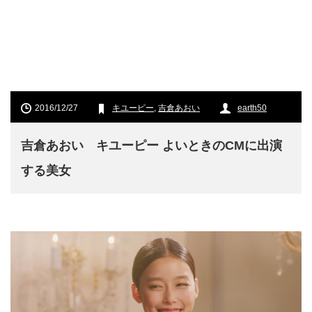
2016/12/27
キユーピー
,
吉倉あおい
earth50
吉倉あおい キユーピー よいときのCMに出演
する美女