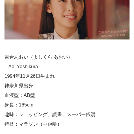
吉倉あおい（よしくら あおい）
– Aoi Yoshikura –
1994年11月26日生まれ
神奈川県出身
血液型：AB型
身長：165cm
趣味：ショッピング、読書、スーパー銭湯
特技：マラソン（中距離）