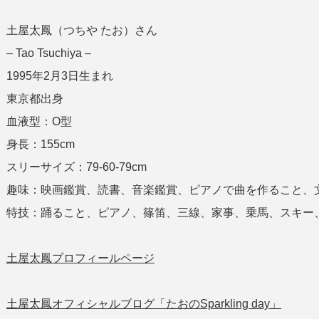
土屋太鳳（つちや たお）さん
– Tao Tsuchiya –
1995年2月3日生まれ
東京都出身
血液型：O型
身長：155cm
スリーサイズ：79-60-79cm
趣味：映画鑑賞、読書、音楽鑑賞、ピアノで曲を作ること、
特技：踊ること、ピアノ、篠笛、三線、家事、乗馬、スキー
土屋太鳳プロフィールページ
土屋太鳳オフィシャルブログ「たおのSparkling day」