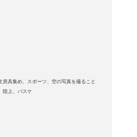
文房具集め、スポーツ、空の写真を撮ること
、陸上、バスケ