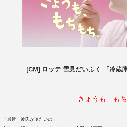
[CM] ロッテ 雪見だいふく 「冷
きょうも、も
「最近、彼氏が冷たいの」