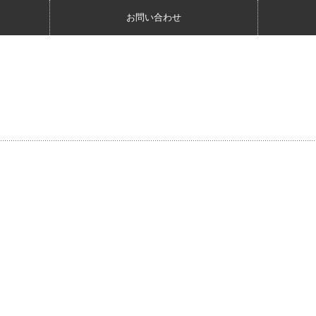
お問い合わせ