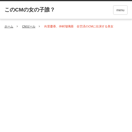
menu
ホーム
CMガール
向里憂香、仲村瑠璃亜 全労済のCMに出演する美女