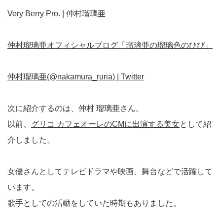
Very Berry Pro. | 仲村瑠璃亜
仲村瑠璃亜オフィシャルブログ「瑠璃亜の瑠璃色のひび」
仲村瑠璃亜(@nakamura_ruria) | Twitter
次に紹介するのは、仲村 瑠璃亜さん。
以前、
グリコ カフェオーレのCMに出演する美女
として紹
介しました。
女優さんとしてテレビドラマや映画、舞台などで活躍して
います。
歌手としての活動をしていた時期もありました。