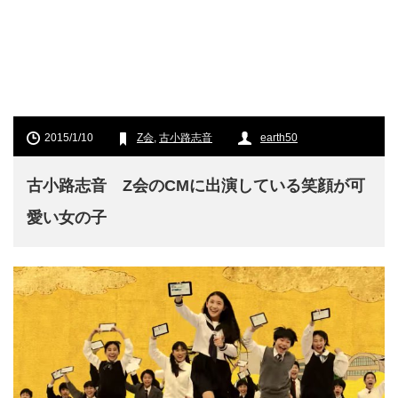
2015/1/10
Z会
,
古小路志音
earth50
古小路志音 Z会のCMに出演している笑顔が可
愛い女の子