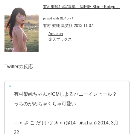
有村架純1st写真集「深呼吸-Shin・Kokyu-」
posted with
ヨメレバ
有村 架純 集英社 2013-11-07
Amazon
楽天ブックス
Twitterの反応
有村架純ちゃんがCMしよるハニーインヒール？
っちのがめちゃくちゃ可愛い
— ○ さ こ だ は づ き ○ (@14_pischan) 2014, 3月
22