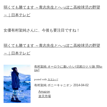
弱くても勝てます ～青志先生とへっぽこ高校球児の野望
～｜日本テレビ
女優有村架純さんに、今後も要注目ですね！
弱くても勝てます ～青志先生とへっぽこ高校球児の野望
～｜日本テレビ
有村架純 オーロラに逢いたい!北欧ひとり旅 [Blu-
ray]
posted with
カエレバ
有村架純 ポニーキャニオン 2014-04-02
Amazon
楽天市場