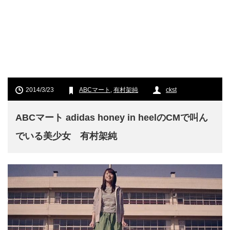
2014/3/23
ABCマート
,
有村架純
ckst
ABCマート adidas honey in heelのCMで叫ん
でいる美少女 有村架純