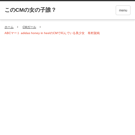
menu
ホーム
CMガール
ABCマート adidas honey in heelのCMで叫んでいる美少女 有村架純