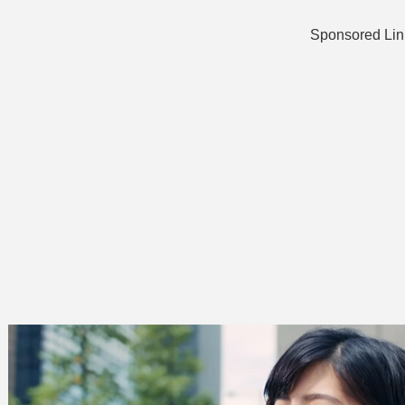
Sponsored Lin