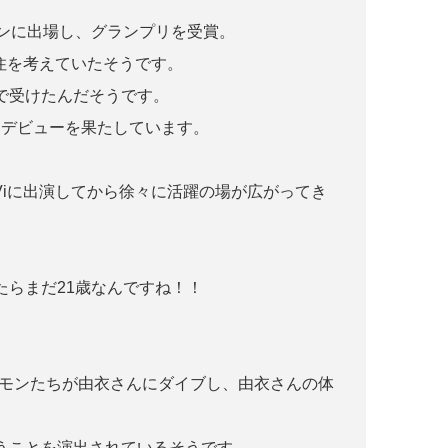
ションに出場し、グランプリを受賞。
移住を考えていたそうです。
で受けたんだそうです。
てもデビューを果たしています。
Viに出演してから徐々に活躍の場が広がってき
らまだ21歳なんですね！！
。
レモンたちが由衣さんにダイブし、由衣さんの体
うことを演出されているそうです。