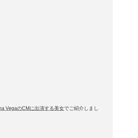
ha VegaのCMに出演する美女
でご紹介しまし