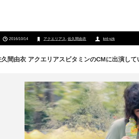
2016/10/14
アクエリアス
,
佐久間由衣
knt-yzk
佐久間由衣 アクエリアスビタミンのCMに出演して