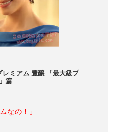
プレミアム 豊醸 「最大級プ
」篇
アムなの！」