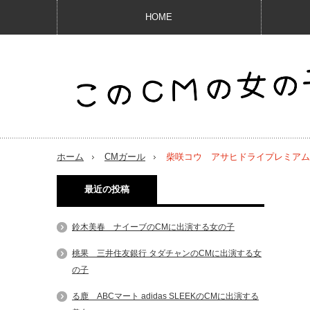
HOME
ホーム
CMガール
柴咲コウ アサヒドライプレミアム
最近の投稿
鈴木美春 ナイーブのCMに出演する女の子
桃果 三井住友銀行 タダチャンのCMに出演する女
の子
る鹿 ABCマート adidas SLEEKのCMに出演する