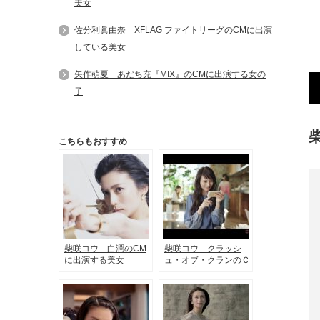
美女
佐分利眞由奈 XFLAG ファイトリーグのCMに出演
している美女
矢作萌夏 あだち充『MIX』のCMに出演する女の
子
こちらもおすすめ
柴咲コウ 白潤のCM
柴咲コウ クラッシ
に出演する美女
ュ・オブ・クランのＣ
Ｍに出演している略奪
する美女