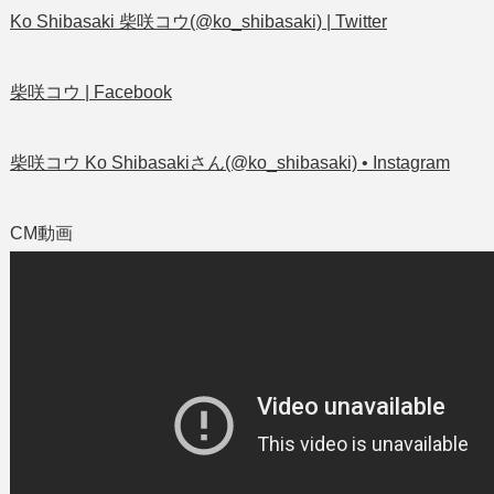
Ko Shibasaki 柴咲コウ(@ko_shibasaki) | Twitter
柴咲コウ | Facebook
柴咲コウ Ko Shibasakiさん(@ko_shibasaki) • Instagram
CM動画