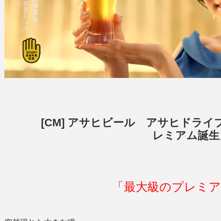
[CM] アサヒビール アサヒドライ
レミアム誕生
「最大級のプレミ