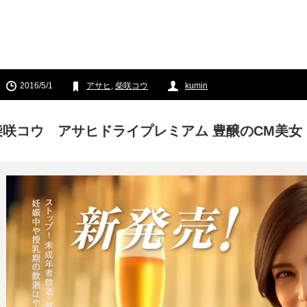
2016/5/1
アサヒ
,
柴咲コウ
kumin
柴咲コウ アサヒドライプレミアム 豊醸のCM美女