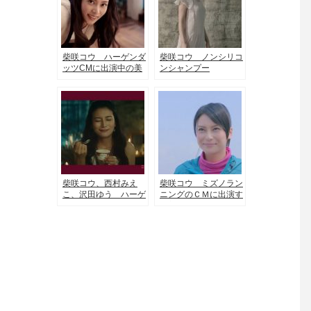
柴咲コウ ハーゲンダ
柴咲コウ ノンシリコ
ッツCMに出演中の美
ンシャンプー
女
Voloute（ヴォルー
テ）のCMに出演する
黒髪美女
柴咲コウ、西村みえ
柴咲コウ ミズノラン
こ、沢田ゆう ハーゲ
ニングのＣＭに出演す
ンダッツのＣＭでアイ
る美女
スで乾杯をする３人の
美女