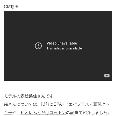
CM動画
モデルの森絵梨佳さんです。
森さんについては、以前に
EPA+（エパプラス）豆乳クッ
キー
や、
ビオレふくだけコットン
の記事で紹介しました。