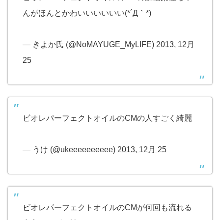
んがほんとかわいいいいいい(*´Д｀*)
— きよか氏 (@NoMAYUGE_MyLIFE) 2013, 12月
25
ビオレパーフェクトオイルのCMの人すごく綺麗
— うけ (@ukeeeeeeeeee)
2013, 12月 25
ビオレパーフェクトオイルのCMが何回も流れる