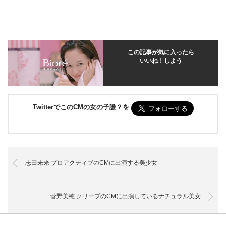
この記事が気に入ったら
いいね！しよう
TwitterでこのCMの女の子誰？を
志田未来 プロアクティブのCMに出演する美少女
菅野美穂 クリープのCMに出演しているナチュラル美女