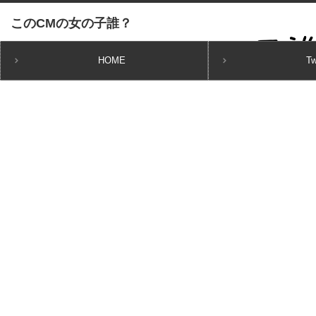
HOME
Tw
ホーム
CMガール
カリン・チュ デンターシステマのＣＭに出てくるオリエンタル美女