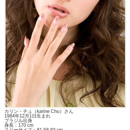
カリン・チュ（karine Chu）さん
1984年12月1日生まれ
ブラジル出身
身長：170 cm
スリーサイズ：81-58-83 cm