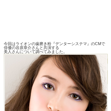
今回はライオンの歯磨き粉『デンターシステマ』のCMで
俳優の谷原章介さんと共演する
美人さんについて調べてみました。