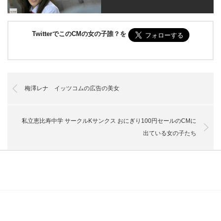
TwitterでこのCMの女の子誰？を
梅澤レナ イッツコムの広告の美女
私立恵比寿中学 サークルKサンクス おにぎり100円セールのCMに
出ている女の子たち