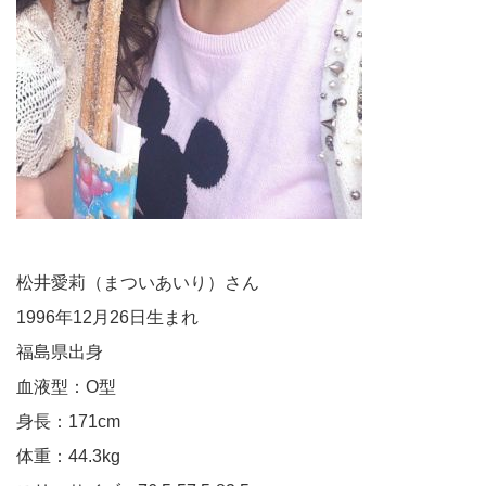
松井愛莉（まついあいり）さん
1996年12月26日生まれ
福島県出身
血液型：O型
身長：171cm
体重：44.3kg