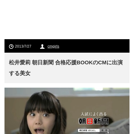
2013/7/27
cmgirls
松井愛莉 朝日新聞 合格応援BOOKのCMに出演
する美女